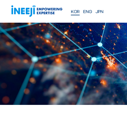
KOR
ENG
JPN
FEATURES
Solutions
WEBINAR
COMPANY
PRE
Meet our team
About iNEEJI
INFINITE OPT
SERIES
TM
산업용 공정 효율 최적화 eXp
션
솔루션 문의하기