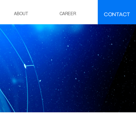
CONTACT
ABOUT
CAREER
FAQ
IR
About INEEJI
멘트
시멘트 제조 공정 소성로
유ㆍ석유화학
POE 공정
잔사유 수첨 탈황공정
전
화력 발전소 보일러