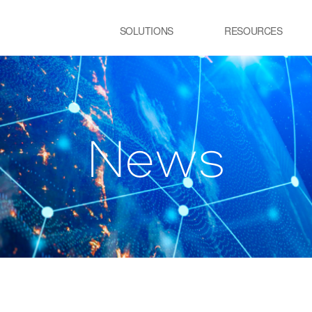
SOLUTIONS
RESOURCES
USE CASE
SS
Newsletter
NEWS
E:JI LETTER
철강
시
IMAL
ㆍ연속용융아연도금공정 가열로
ㆍ
w
N
e
s
ㆍ제강 공정 전기로
lainable AI 솔루
유리
정
ㆍ유리 용해로
ㆍ
ㆍ
교통 물류
발
ㆍ스마트 도시
ㆍ