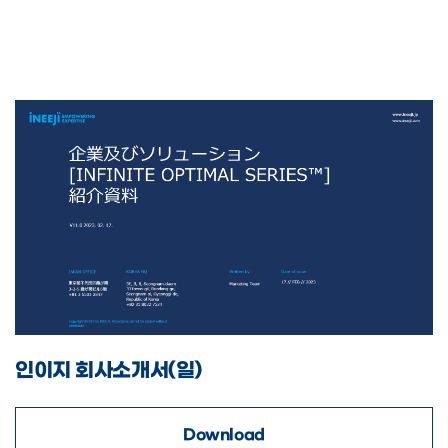
인이지 회사소개서(일)
Download