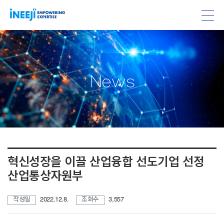
w
N
e
s
혁신성장을 이끌 산업융합 선도기업 선정
산업통상자원부
작성일
2022.12.8.
조회수
3,557