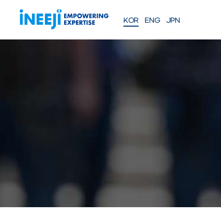
KOR
ENG
JPN
FEATURES
Solutions
WEBINAR
COMPANY
PRE
Meet our team
About iNEEJI
INFINITE OPT
SERIES
TM
산업용 공정 효율 최적화 eXp
션
솔루션 문의하기