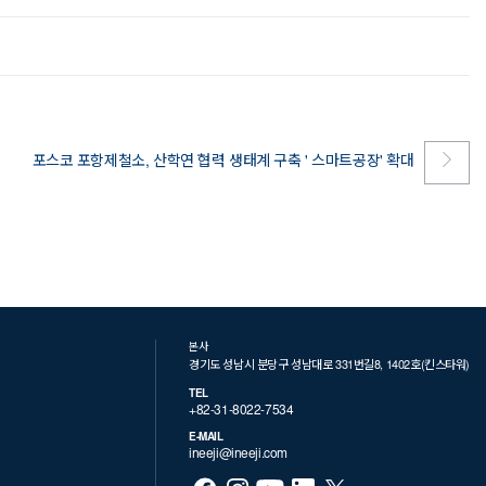
포스코 포항제철소, 산학연 협력 생태계 구축 ' 스마트공장' 확대
본사
경기도 성남시 분당구 성남대로 331번길8, 1402호(킨스타워)
TEL
+82-31-8022-7534
E-MAIL
ineeji@ineeji.com