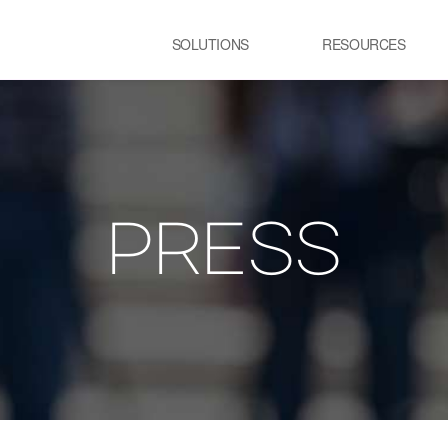
SOLUTIONS
RESOURCES
USE CASE
SS
Newsletter
NEWS
E:JI LETTER
철강
시
IMAL
ㆍ연속용융아연도금공정 가열로
ㆍ
ㆍ제강 공정 전기로
PRESS
lainable AI 솔루
유리
정
ㆍ유리 용해로
ㆍ
ㆍ
교통 물류
발
ㆍ스마트 도시
ㆍ