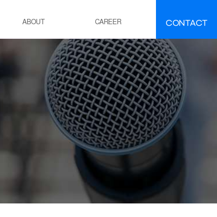
CONTACT
ABOUT
CAREER
FAQ
IR
About INEEJI
멘트
시멘트 제조 공정 소성로
유ㆍ석유화학
POE 공정
잔사유 수첨 탈황공정
전
화력 발전소 보일러