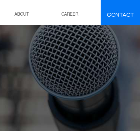
CONTACT
ABOUT
CAREER
FAQ
IR
About INEEJI
멘트
시멘트 제조 공정 소성로
유ㆍ석유화학
POE 공정
잔사유 수첨 탈황공정
전
화력 발전소 보일러