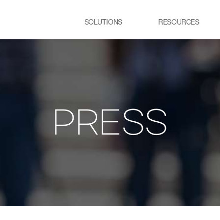
SOLUTIONS
RESOURCES
USE CASE
SS
Newsletter
NEWS
E:JI LETTER
철강
시
IMAL
ㆍ연속용융아연도금공정 가열로
ㆍ
ㆍ제강 공정 전기로
PRESS
lainable AI 솔루
유리
정
ㆍ유리 용해로
ㆍ
ㆍ
교통 물류
발
ㆍ스마트 도시
ㆍ