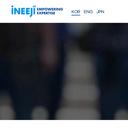
KOR
ENG
JPN
FEATURES
Solutions
WEBINAR
COMPANY
PRE
Meet our team
About iNEEJI
INFINITE OPT
SERIES
TM
산업용 공정 효율 최적화 eXp
션
솔루션 문의하기