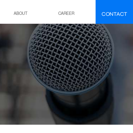
CONTACT
ABOUT
CAREER
FAQ
IR
About INEEJI
멘트
시멘트 제조 공정 소성로
유ㆍ석유화학
POE 공정
잔사유 수첨 탈황공정
전
화력 발전소 보일러