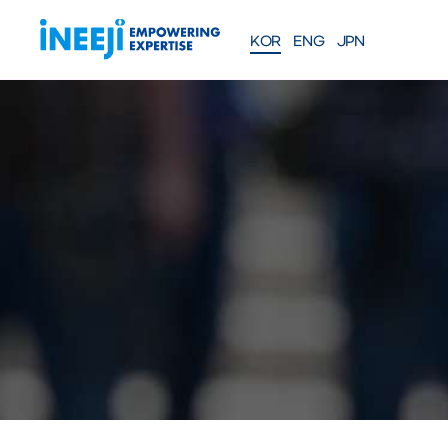
KOR
ENG
JPN
FEATURES
Solutions
WEBINAR
COMPANY
PRE
Meet our team
About iNEEJI
INFINITE OPT
SERIES
TM
산업용 공정 효율 최적화 eXp
션
솔루션 문의하기