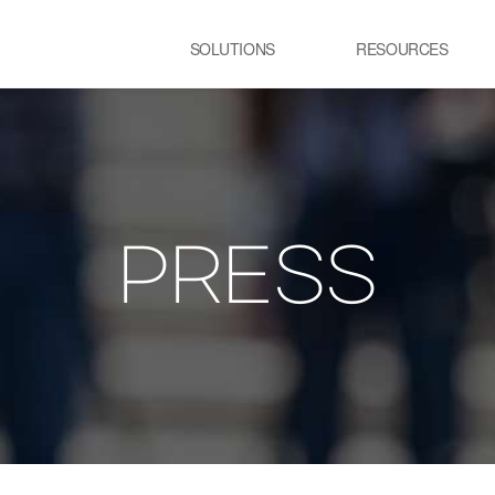
SOLUTIONS
RESOURCES
USE CASE
SS
Newsletter
NEWS
E:JI LETTER
철강
시
IMAL
ㆍ연속용융아연도금공정 가열로
ㆍ
ㆍ제강 공정 전기로
PRESS
lainable AI 솔루
유리
정
ㆍ유리 용해로
ㆍ
ㆍ
교통 물류
발
ㆍ스마트 도시
ㆍ