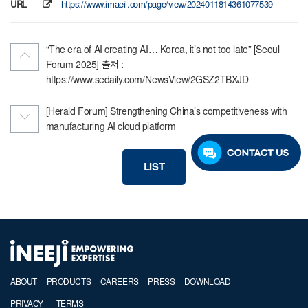
URL
https://www.imaeil.com/page/view/2024011814361077539
“The era of AI creating AI… Korea, it’s not too late” [Seoul
Forum 2025] 출처 :
https://www.sedaily.com/NewsView/2GSZ2TBXJD
[Herald Forum] Strengthening China’s competitiveness with
manufacturing AI cloud platform
LIST
ABOUT
PRODUCTS
CAREERS
PRESS
DOWNLOAD
PRIVACY
TERMS