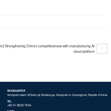
m] Strengthening China’s competitiveness with manufacturing AI
cloud platform
HEADQUARTER
Seongnam-daero 331beon-gil, Bundang-gu, Seongnam-si, Gyeonggi-do, Republic of Korea
TEL
+82-31-8022-7534