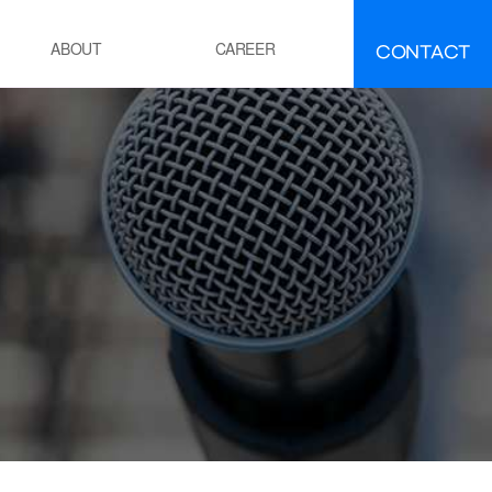
CONTACT
ABOUT
CAREER
FAQ
IR
EMENT
ement manufacturing
ocess Calcination Furnace
EFINING·PETROCHEMICALS
OE(Polyolefin Elastomer) process
esidue oil Hydro-Desulfurization
ocess
OWER GENERATION
hermal power plant boiler