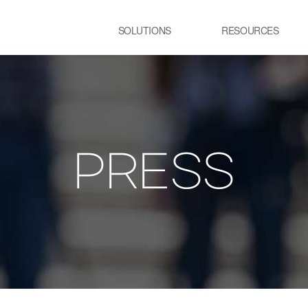
SOLUTIONS
RESOURCES
USE CASE
SS
Newsletter
NEWS
E:JI LETTER
STEEL
C
IMAL
ㆍCGL process Heating
ㆍC
Furnace
pr
PRESS
ency Optimization
ㆍSteelmaking process Electric
Furnace
GLASS
R
ㆍGlass melting Furnace
ㆍP
t
ㆍR
pr
TRANSPORTATION
P
LOGISTICS
ㆍT
ㆍSmart City