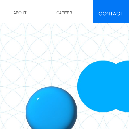
CONTACT
ABOUT
CAREER
FAQ
IR
EMENT
ement manufacturing
ocess Calcination Furnace
EFINING·PETROCHEMICALS
OE(Polyolefin Elastomer) process
esidue oil Hydro-Desulfurization
ocess
OWER GENERATION
hermal power plant boiler