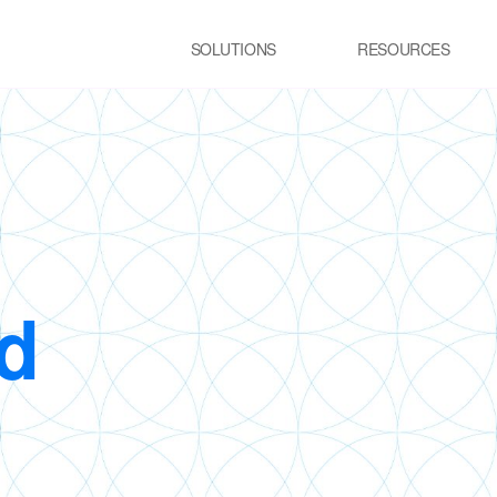
SOLUTIONS
RESOURCES
USE CASE
SS
Newsletter
NEWS
E:JI LETTER
STEEL
C
IMAL
ㆍCGL process Heating
ㆍC
Furnace
pr
ency Optimization
ㆍSteelmaking process Electric
Furnace
GLASS
R
d
ㆍGlass melting Furnace
ㆍP
t
ㆍR
pr
TRANSPORTATION
P
LOGISTICS
ㆍT
ㆍSmart City