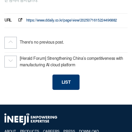
은 엄격히 금지됩니다.
URL
https://www.ddaily.co.kr/page/view/2025071615224496882
There's no previous post.
[Herald Forum] Strengthening China’s competitiveness with
manufacturing AI cloud platform
LIST
ABOUT
PRODUCTS
CAREERS
PRESS
DOWNLOAD