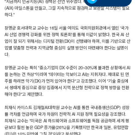
"지금까지 인공지능(AI) 정책은 선언 위주였다. 이제 산업별 맞춤형 AI 전환
(AIX) 마일스톤을 만들고, 그걸 지속적으로 점검하고 보완할 시스템이 필요
하다."
장명균 호서대학교 교수는 16일 서울 여의도 국회의원회관에서 열린 '국가
AI 산업 경쟁력 강화를 위한 정책 토론회'를 통해 이같이 밝혔다. 한국 AI 산
업이 잘 되기 위해서는 디지털 전환(DX)이 선행돼야 하며, 이를 기반으로 산
업별 맞춤형 전략과 지역균형 중심의 실행 방안이 마련돼야 한다는 설명이
다.
장명균 교수는 특히 "중소기업의 DX 수준이 20~30%에 불과한 상황에서 AI
를 논하는 건 허상"이라며 "데이터는 악보이고 AI는 지휘자다. 제대로 된 연
주를 하려면 악기(DX)가 먼저 있어야 한다"고 강조했다. 이어 "기술 중심에
서 생태계 중심으로 중앙 집중에서 지역 분산형 전략으로 정책 방향을 전환
해야 한다"고 제안했다.
최재식 카이스트 김재철AI대학원 교수는 AI를 통한 국내총생산(GDP) 성장
률 격차를 언급하며 국가 차원의 전략적 AI 지원 정책 필요성을 강조했다.
최재식 교수는 "미국은 AI 하드웨어와 소프트웨어를 독점 공급하며 세계 평
균보다 훨씬 높은 GDP 증가율(26%)을 기록했지만 한국과 일본, 유럽연합
(EU)은 10% 미만에 그칠 것”이라고 분석했다.