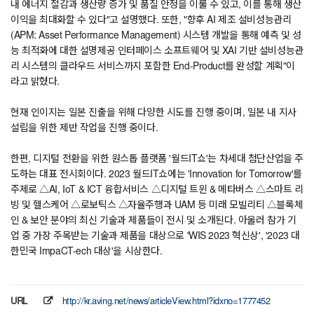
내 에너지 절감과 생산량 증가 및 품질 안정을 이룰 수 있고, 이를 통해 생산
이익을 최대화할 수 있다"고 설명했다. 또한, "향후 AI 제조 설비성능관리
(APM: Asset Performance Management) 시스템 개발을 통해 예측 및 성
능 최적화에 대한 설명제공 인터페이스 소프트웨어 및 XAI 기반 설비성능관
리 시스템의 클라우드 서비스까지 포함한 End-Product를 완성할 계획"이
라고 밝혔다.
현재 인이지는 일본 진출을 위해 다양한 시도를 진행 중이며, 일본 내 지사
설립을 위한 제반 작업을 진행 중이다.
한편, 디지털 전환을 위한 원스톱 플랫폼 '월드IT쇼'는 차세대 첨단산업을 주
도하는 대표 전시회이다. 2023 월드IT쇼에는 'Innovation for Tomorrow'를
주제로 △AI, IoT & ICT 융합서비스 △디지털 트윈 & 메타버스 △스마트 리
빙 및 헬스케어 △로보틱스 △자율주행과 UAM 등 미래 모빌리티 △블록체
인 & 보안 분야의 최신 기술과 제품들이 전시 및 소개된다. 아울러 참가 기
업 중 가장 주목받는 기술과 제품을 대상으로 'WIS 2023 혁신상', '2023 대
한민국 ImpaCT-ech 대상'을 시상한다.
URL
http://kr.aving.net/news/articleView.html?idxno=1777452