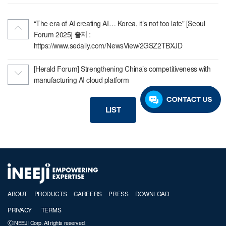
“The era of AI creating AI… Korea, it’s not too late” [Seoul
Forum 2025] 출처 :
https://www.sedaily.com/NewsView/2GSZ2TBXJD
[Herald Forum] Strengthening China’s competitiveness with
manufacturing AI cloud platform
LIST
ABOUT
PRODUCTS
CAREERS
PRESS
DOWNLOAD
PRIVACY
TERMS
ⒸINEEJI Corp. All rights reserved.